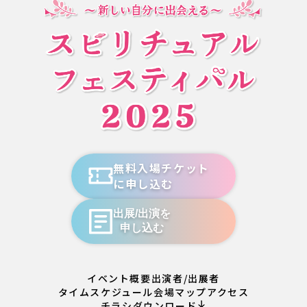
無料入場チケット
に申し込む
出展/出演を
申し込む
イベント概要
出演者/出展者
タイムスケジュール
会場マップ
アクセス
チラシダウンロード