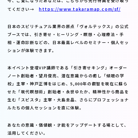
今、ご覧になったあなたは、こちらから先行特典を受け取っ
https://www.takaramap.com/sf/
てください→
日本のスピリチュアル業界の原点「ヴォルテックス」の公式
ブースでは、引き寄せ・ヒーリング・瞑想・心理療法・手
相・運命診断などの、日本最高レベルのセミナー・個人セッ
ションが体験できます。
本イベント登壇VIP講師である「引き寄せキング」オーダー
ノート創始者・望月俊亮、潜在意識からの癒し「傾聴の学
校」主宰・神戸正博をはじめ、5,000年の叡智を現在に蘇ら
せた「現代瞑想術」創始者・永世ゆたか、精神性から商品を
生む「スピスタ」主宰・大島圭晶、さらにプロフェッショナ
ルたちの個人セッションを直に体験。
あなたの意識・価値観・才能をアップデートする場として、
活用してください。